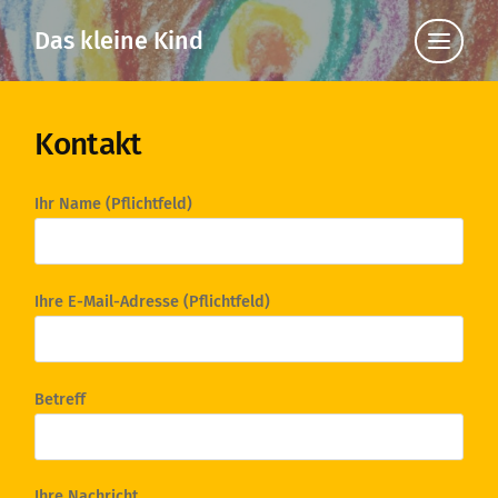
Das kleine Kind
Klicke
hier,
um
die
Navigat
anzuzei
Kontakt
Ihr Name (Pflichtfeld)
Ihre E-Mail-Adresse (Pflichtfeld)
Betreff
Ihre Nachricht