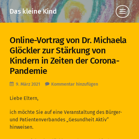
Das kleine Kind
Klicke
hier,
um
die
Navigat
anzuzei
Online-Vortrag von Dr. Michaela
Glöckler zur Stärkung von
Kindern in Zeiten der Corona-
Pandemie
9. März 2021
Kommentar hinzufügen
Liebe Eltern,
ich möchte Sie auf eine Veranstaltung des Bürger-
und Patientenverbandes „Gesundheit Aktiv“
hinweisen.