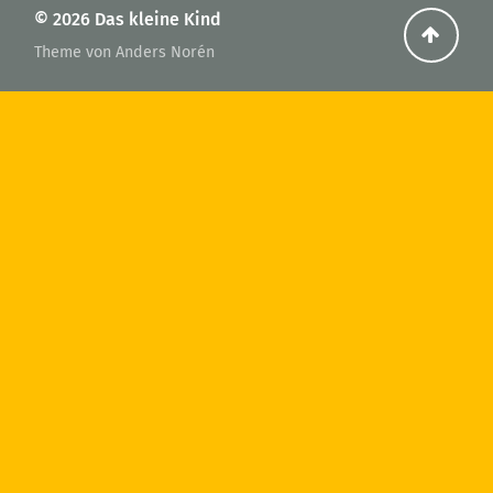
© 2026
Das kleine Kind
Zurüc
Theme von
Anders Norén
nach
oben