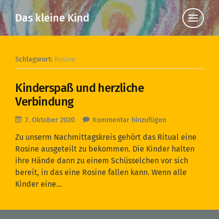
Das kleine Kind
Klicke
hier,
um
die
Navigat
anzuzei
Schlagwort:
Rosine
Kinderspaß und herzliche
Verbindung
7. Oktober 2020
Kommentar hinzufügen
Zu unserm Nachmittagskreis gehört das Ritual eine
Rosine ausgeteilt zu bekommen. Die Kinder halten
ihre Hände dann zu einem Schüsselchen vor sich
bereit, in das eine Rosine fallen kann. Wenn alle
Kinder eine…