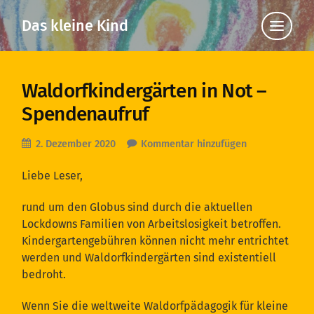
Das kleine Kind
Klicke
hier,
um
die
Navigat
anzuzei
Waldorfkindergärten in Not –
Spendenaufruf
2. Dezember 2020
Kommentar hinzufügen
Liebe Leser,
rund um den Globus sind durch die aktuellen
Lockdowns Familien von Arbeitslosigkeit betroffen.
Kindergartengebühren können nicht mehr entrichtet
werden und Waldorfkindergärten sind existentiell
bedroht.
Wenn Sie die weltweite Waldorfpädagogik für kleine