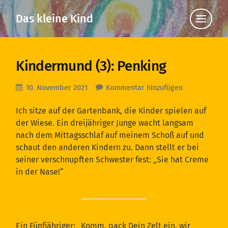
Das kleine Kind
Klicke
hier,
um
die
Navigat
anzuzei
Kindermund (3): Penking
10. November 2021
Kommentar hinzufügen
Ich sitze auf der Gartenbank, die Kinder spielen auf
der Wiese. Ein dreijähriger Junge wacht langsam
nach dem Mittagsschlaf auf meinem Schoß auf und
schaut den anderen Kindern zu. Dann stellt er bei
seiner verschnupften Schwester fest: „Sie hat Creme
in der Nase!“
Ein Fünfjähriger: „Komm, pack Dein Zelt ein, wir