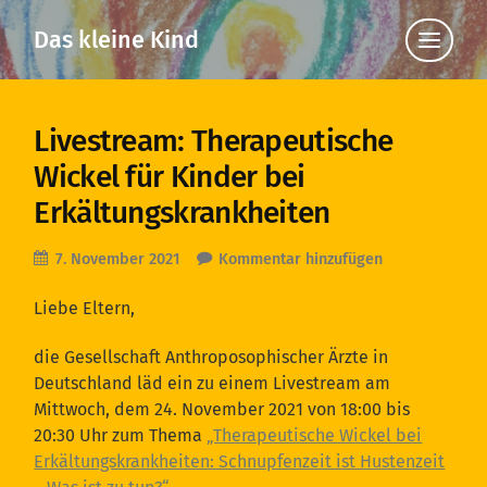
Das kleine Kind
Klicke
hier,
um
die
Navigat
anzuzei
Livestream: Therapeutische
Wickel für Kinder bei
Erkältungskrankheiten
7. November 2021
Kommentar hinzufügen
Liebe Eltern,
die Gesellschaft Anthroposophischer Ärzte in
Deutschland läd ein zu einem Livestream am
Mittwoch, dem 24. November 2021 von 18:00 bis
20:30 Uhr zum Thema
„Therapeutische Wickel bei
Erkältungskrankheiten: Schnupfenzeit ist Hustenzeit