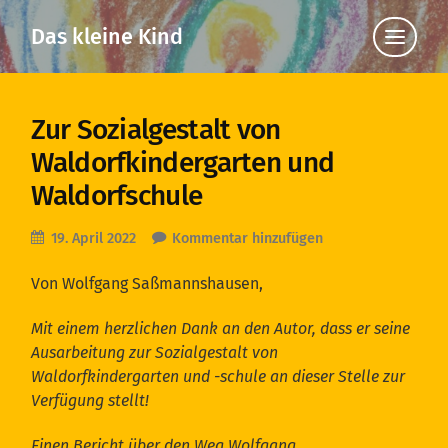
Das kleine Kind
Klicke
hier,
um
die
Navigat
anzuzei
Zur Sozialgestalt von
Waldorfkindergarten und
Waldorfschule
19. April 2022
Kommentar hinzufügen
Von Wolfgang Saßmannshausen,
Mit einem herzlichen Dank an den Autor, dass er seine
Ausarbeitung zur Sozialgestalt von
Waldorfkindergarten und -schule an dieser Stelle zur
Verfügung stellt!
Einen Bericht über den Weg Wolfgang