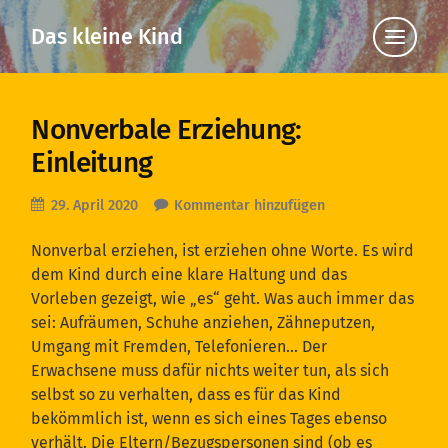
Das kleine Kind
Klicke
hier,
um
die
Navigat
anzuzei
Nonverbale Erziehung:
Einleitung
29. April 2020
Kommentar hinzufügen
Nonverbal erziehen, ist erziehen ohne Worte. Es wird
dem Kind durch eine klare Haltung und das
Vorleben gezeigt, wie „es“ geht. Was auch immer das
sei: Aufräumen, Schuhe anziehen, Zähneputzen,
Umgang mit Fremden, Telefonieren… Der
Erwachsene muss dafür nichts weiter tun, als sich
selbst so zu verhalten, dass es für das Kind
bekömmlich ist, wenn es sich eines Tages ebenso
verhält. Die Eltern/Bezugspersonen sind (ob es