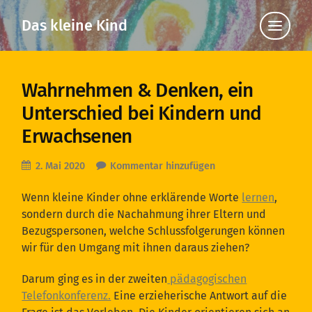
Das kleine Kind
Klicke
hier,
um
die
Navigat
anzuzei
Wahrnehmen & Denken, ein
Unterschied bei Kindern und
Erwachsenen
2. Mai 2020
Kommentar hinzufügen
Wenn kleine Kinder ohne erklärende Worte
lernen
,
sondern durch die Nachahmung ihrer Eltern und
Bezugspersonen, welche Schlussfolgerungen können
wir für den Umgang mit ihnen daraus ziehen?
Darum ging es in der zweiten
pädagogischen
Telefonkonferenz.
Eine erzieherische Antwort auf die