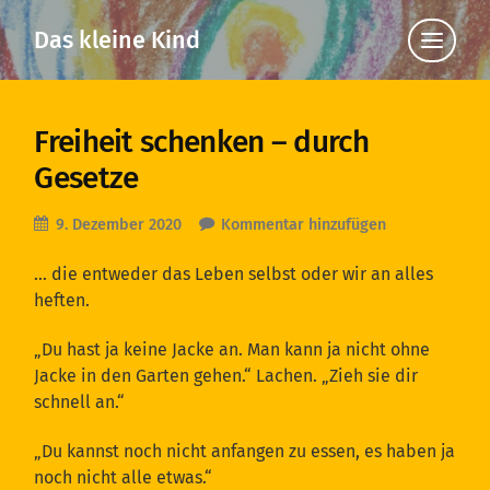
Das kleine Kind
Klicke
hier,
um
die
Navigat
anzuzei
Freiheit schenken – durch
Gesetze
9. Dezember 2020
Kommentar hinzufügen
… die entweder das Leben selbst oder wir an alles
heften.
„Du hast ja keine Jacke an. Man kann ja nicht ohne
Jacke in den Garten gehen.“ Lachen. „Zieh sie dir
schnell an.“
„Du kannst noch nicht anfangen zu essen, es haben ja
noch nicht alle etwas.“