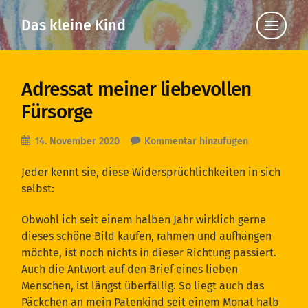
Das kleine Kind
Klicke
hier,
um
die
Navigat
anzuzei
Adressat meiner liebevollen
Fürsorge
14. November 2020
Kommentar hinzufügen
Jeder kennt sie, diese Widersprüchlichkeiten in sich
selbst:
Obwohl ich seit einem halben Jahr wirklich gerne
dieses schöne Bild kaufen, rahmen und aufhängen
möchte, ist noch nichts in dieser Richtung passiert.
Auch die Antwort auf den Brief eines lieben
Menschen, ist längst überfällig. So liegt auch das
Päckchen an mein Patenkind seit einem Monat halb