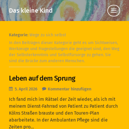
Das kleine Kind
Klicke
hier,
um
die
Navigat
anzuzei
Kategorie:
Wege zu sich selbst
In den Beiträgen dieser Kategorie geht es um Sichtweisen,
Werkzeuge und Fragestellungen die geeignet sind, den Weg
der Selbsterkenntnis und Selbstfürsorge zu gehen. Sie
sind die Brücke zum anderen Menschen.
Leben auf dem Sprung
5. April 2026
Kommentar hinzufügen
Ich fand mich im Rätsel der Zeit wieder, als ich mit
meinem Dienst-Fahrrad von Patient zu Patient durch
Kölns Straßen brauste und den Touren-Plan
abarbeitete. In der Ambulanten Pflege sind die
Zeiten pro…